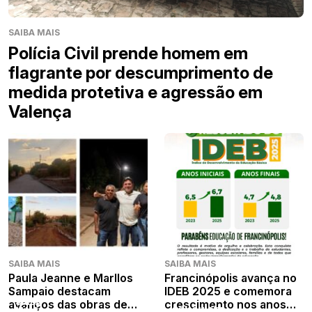
SAIBA MAIS
Polícia Civil prende homem em
flagrante por descumprimento de
medida protetiva e agressão em
Valença
SAIBA MAIS
SAIBA MAIS
Paula Jeanne e Marllos
Francinópolis avança no
Sampaio destacam
IDEB 2025 e comemora
SAIBA
avanços das obras de
crescimento nos anos
MAIS
CONQUISTA