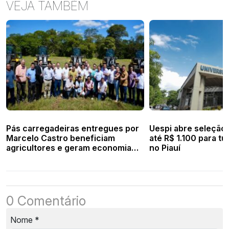
VEJA TAMBÉM
Pás carregadeiras entregues por
Uespi abre seleção
Marcelo Castro beneficiam
até R$ 1.100 para t
agricultores e geram economia
no Piauí
aos cofres municipais
0 Comentário
Nome
*