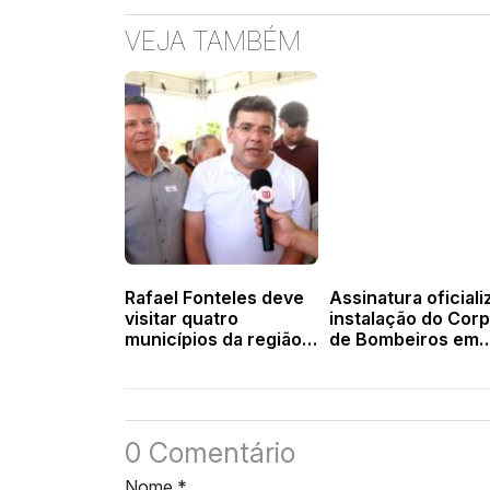
VEJA TAMBÉM
Rafael Fonteles deve
Assinatura oficiali
visitar quatro
instalação do Cor
municípios da região
de Bombeiros em
valenciana na sexta-
Valença e unidade
feira
começa a funcion
este mês
0 Comentário
Nome
*