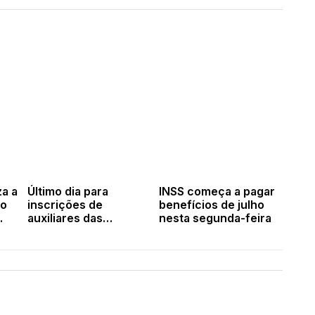
za a
Último dia para
INSS começa a pagar
po
inscrições de
benefícios de julho
auxiliares das
nesta segunda-feira
Eleições 2026 em
ar
Valença, Novo
Oriente, Aroazes,
Lagoa do Sítio e
Pimenteiras