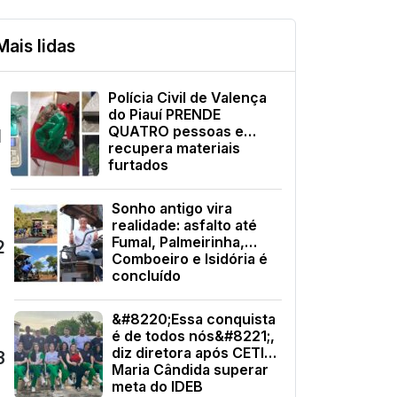
Mais lidas
Polícia Civil de Valença
do Piauí PRENDE
QUATRO pessoas e
1
recupera materiais
furtados
Sonho antigo vira
realidade: asfalto até
Fumal, Palmeirinha,
2
Comboeiro e Isidória é
concluído
&#8220;Essa conquista
é de todos nós&#8221;,
diz diretora após CETI
3
Maria Cândida superar
meta do IDEB