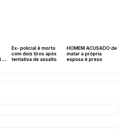
Ex- policial é morto
HOMEM ACUSADO de
com dois tiros após
matar a própria
í e
tentativa de assalto
esposa é preso