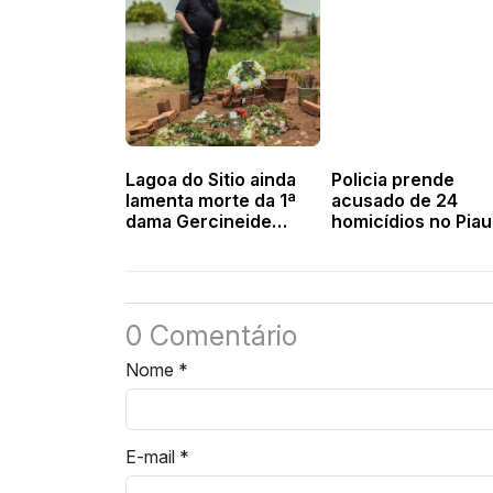
Lagoa do Sitio ainda
Policia prende
lamenta morte da 1ª
acusado de 24
dama Gercineide
homicídios no Piau
Monteiro
Maranhão
0 Comentário
Nome
*
E-mail
*