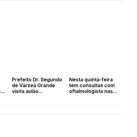
Prefeito Dr. Segundo
Nesta quinta-feira
de Várzea Grande
tem consultas com
o
visita aulão
oftalmologista nas
e
preparatório para o
Óticas Riveliny
SAEPI e SAEB