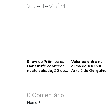
VEJA TAMBÉM
Show de Prêmios da
Valença entra no
Construfé acontece
clima do XXXVII
neste sábado, 20 de
Arraiá do Gorgulh
dezembro
com expectativa d
grandes
apresentações e
fomento à cultura
local
0 Comentário
Nome
*