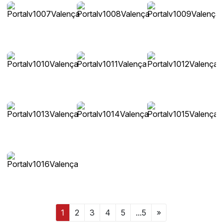
1
2
3
4
5
...5
»