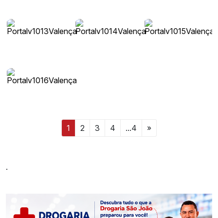
1
2
3
4
...4
»
.