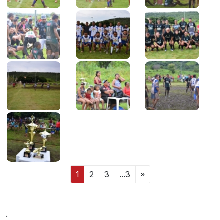
1
2
3
...3
»
.