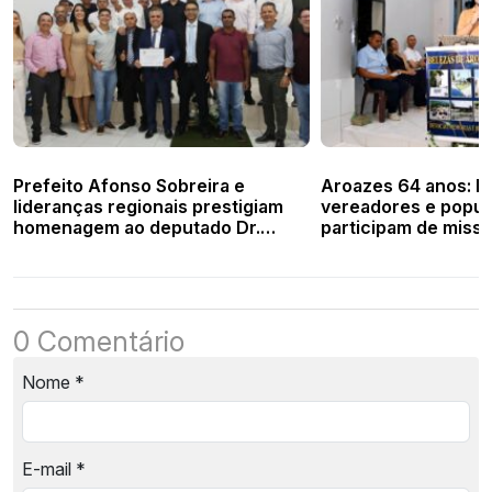
Prefeito Afonso Sobreira e
Aroazes 64 anos: Pr
lideranças regionais prestigiam
vereadores e popu
homenagem ao deputado Dr.
participam de missa
Vinícius em Aroazes
aniversário da cida
0 Comentário
Nome
*
E-mail
*