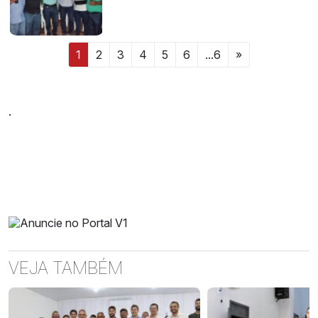
1
2
3
4
5
6
...6
»
.
VEJA TAMBÉM