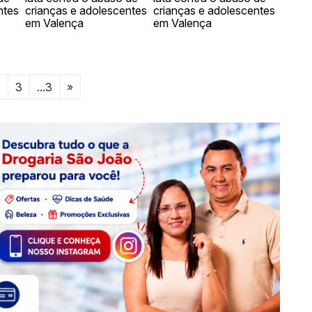
2
3
...3
»