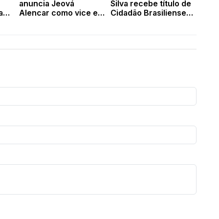
anuncia Jeová
Silva recebe título de
zam
Alencar como vice em
Cidadão Brasiliense
chapa para o Governo
na Câmara Legislativa
do Piauí
de Brasília