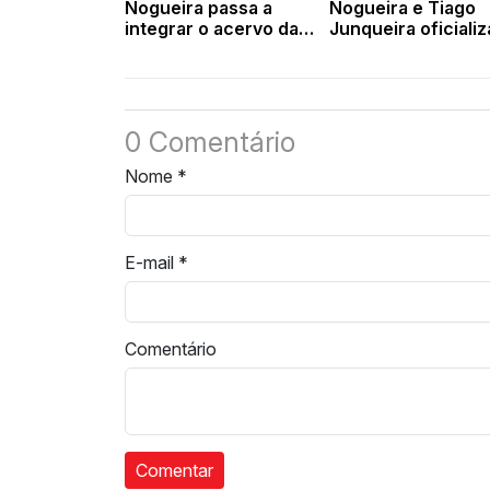
Nogueira passa a
Nogueira e Tiago
integrar o acervo da
Junqueira oficiali
biblioteca do
aliança para as
congresso dos EUA
eleições de 2026
0 Comentário
Nome
*
E-mail
*
Comentário