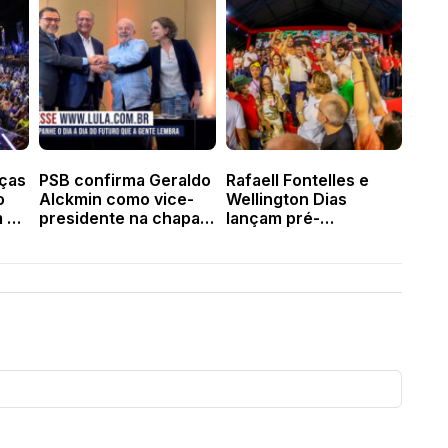
nças
PSB confirma Geraldo
Rafaell Fontelles e
o
Alckmin como vice-
Wellington Dias
m do
presidente na chapa
lançam pré-
de Lula
candidatura ao
o
governo e senado