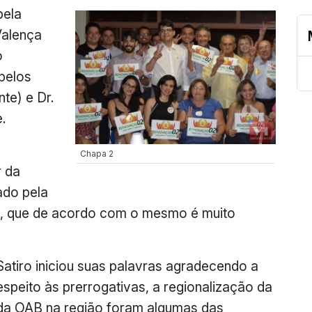
pela
Valença
o
pelos
te) e Dr.
.
Chapa 2
r da
ado pela
a, que de acordo com o mesmo é muito
Satiro iniciou suas palavras agradecendo a
speito às prerrogativas, a regionalização da
 da OAB na região foram algumas das