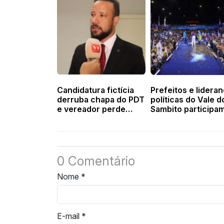
Candidatura fictícia
Prefeitos e lidera
derruba chapa do PDT
políticas do Vale d
e vereador perde
Sambito participa
mandato em
lançamento da
Pimenteiras
campanha de Sílvi
Mendes
0 Comentário
Nome
*
E-mail
*