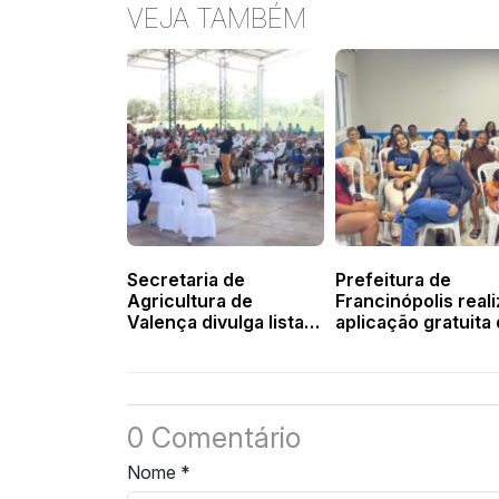
VEJA TAMBÉM
Secretaria de
Prefeitura de
Agricultura de
Francinópolis reali
Valença divulga lista
aplicação gratuita
dos beneficiados com
Implanon em
o Garantia Safra
mulheres do
município
0 Comentário
Nome
*