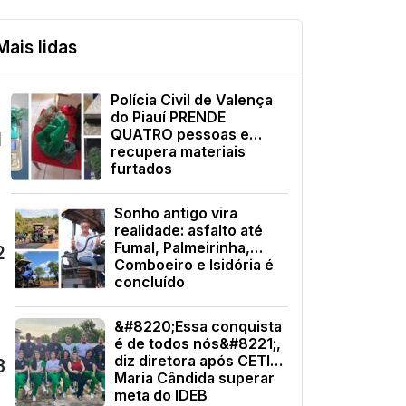
Mais lidas
Polícia Civil de Valença
do Piauí PRENDE
QUATRO pessoas e
1
recupera materiais
furtados
Sonho antigo vira
realidade: asfalto até
Fumal, Palmeirinha,
2
Comboeiro e Isidória é
concluído
&#8220;Essa conquista
é de todos nós&#8221;,
diz diretora após CETI
3
Maria Cândida superar
meta do IDEB