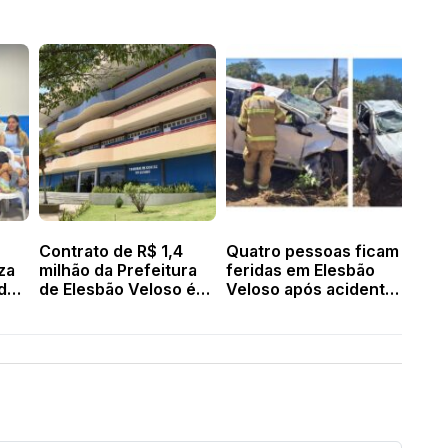
Contrato de R$ 1,4
Quatro pessoas ficam
za
milhão da Prefeitura
feridas em Elesbão
 de
de Elesbão Veloso é
Veloso após acidente
suspenso pelo TCE
na BR 316