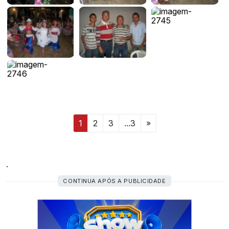
1
2
3
...3
»
.
CONTINUA APÓS A PUBLICIDADE