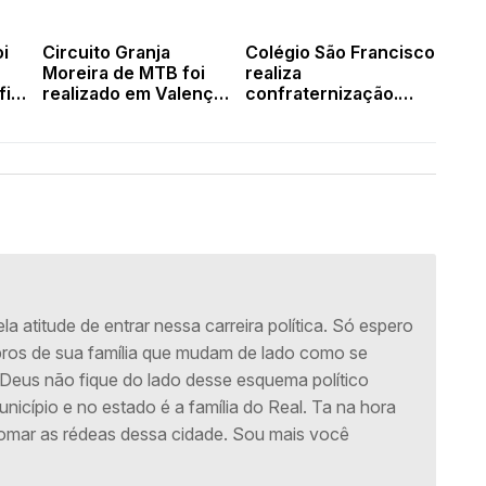
oi
Circuito Granja
Colégio São Francisco
Moreira de MTB foi
realiza
fira
realizado em Valença.
confraternização.
Veja as fotos
Veja as fotos
a atitude de entrar nessa carreira política. Só espero
os de sua família que mudam de lado como se
Deus não fique do lado desse esquema político
nicípio e no estado é a família do Real. Ta na hora
omar as rédeas dessa cidade. Sou mais você