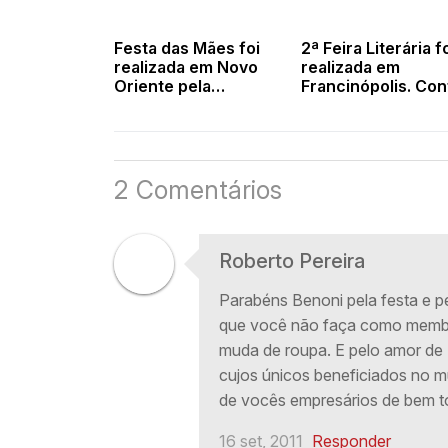
Festa das Mães foi
2ª Feira Literária f
realizada em Novo
realizada em
Oriente pela
Francinópolis. Con
prefeitura municipal
as fotos
2 Comentários
Roberto Pereira
Parabéns Benoni pela festa e pel
que você não faça como membr
muda de roupa. E pelo amor de 
cujos únicos beneficiados no mu
de vocês empresários de bem t
16 set, 2011
Responder