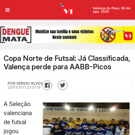
Valença do Piauí, 06 de
ago, 2026
Copa Norte de Futsal: Já Classificada,
Valença perde para AABB-Picos
POR SÉRGIO ALVES
22/01/2011 23:37:19
A Seleção
valenciana
de futsal
jogou