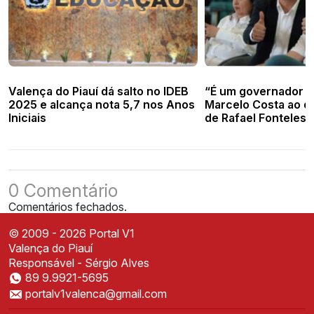
Valença do Piauí dá salto no IDEB
“É um governador de
2025 e alcança nota 5,7 nos Anos
Marcelo Costa ao d
Iniciais
de Rafael Fonteles 
região
0 Comentário
Comentários fechados.
© 2009 - 2026 Portal V1
Valença do Piauí
Responsável - Sérgio Alves
89 9.9921-5695
Instale o Portal V1
portalv1valenca@gmail.com
Acesse mais rápido direto da sua tela inicial
✕