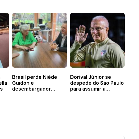
a
Brasil perde Niède
Dorival Júnior se
lla
Guidon e
despede do São Paulo
s
desembargador
para assumir a
Carlos Brandão
seleção
reflete sobre seu
legado