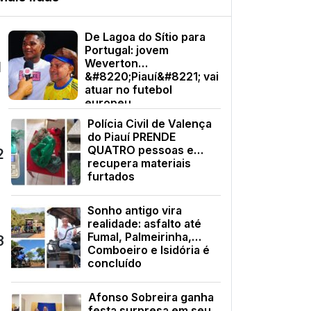
De Lagoa do Sítio para
Portugal: jovem
Weverton
1
&#8220;Piauí&#8221; vai
atuar no futebol
europeu
Polícia Civil de Valença
do Piauí PRENDE
QUATRO pessoas e
2
recupera materiais
furtados
Sonho antigo vira
realidade: asfalto até
Fumal, Palmeirinha,
3
Comboeiro e Isidória é
concluído
Afonso Sobreira ganha
festa surpresa em seu