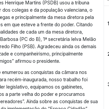
s Henrique Martins (PSDB) usou a tribuna
ir dos colegas e da população valenciana, o
egas e principalmente da mesa diretora pela
os em que esteve a frente do poder. Citando
alidades de cada um da mesa diretora,
Barbosa (PC do B), 1ª secretária Ielva Melão
redo Filho (PSB). Agradeceu ainda os demais
zade e companheirismo, principalmente
migos” afirmou o presidente.
te enumerou as conquistas da câmara nos
ara recém-inaugurada, nosso trabalho foi
er legislativo, equipamos os gabinetes,
os a parte velha do poder e procuramos
vereadores”. Ainda sobre as conquistas de sua
ou da implementação do “Espaço Cidadão”,