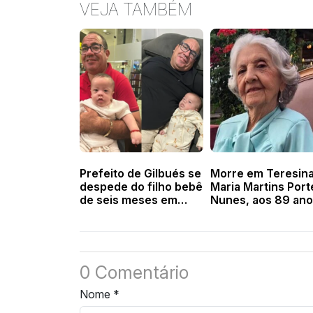
VEJA TAMBÉM
Prefeito de Gilbués se
Morre em Teresin
despede do filho bebê
Maria Martins Porte
de seis meses em
Nunes, aos 89 ano
carta aberta
0 Comentário
Nome
*