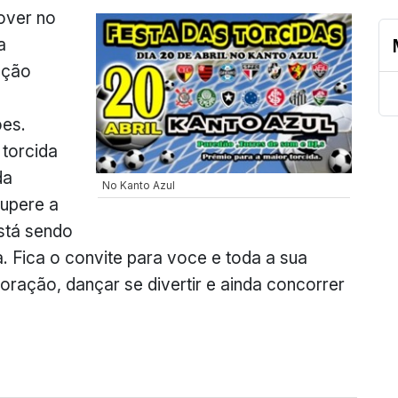
mover no
a
ação
ões.
 torcida
da
No Kanto Azul
supere a
stá sendo
. Fica o convite para voce e toda a sua
oração, dançar se divertir e ainda concorrer