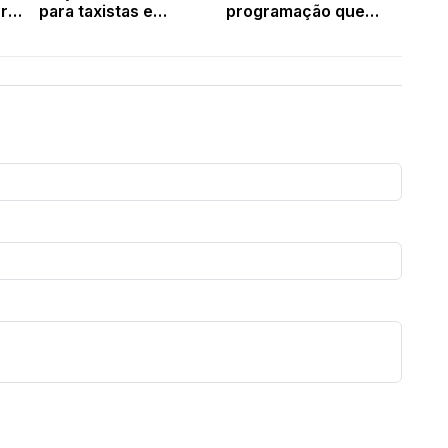
ura
para taxistas e
programação que
m
motoristas de
reúne grandes nomes
aplicativo
da literatura nacional