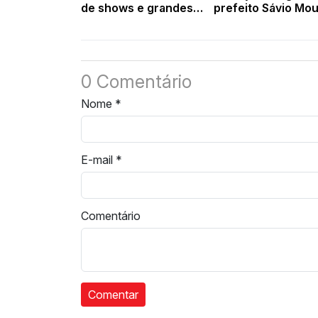
de shows e grandes
prefeito Sávio Mo
atrações musicais
durante agenda e
Lagoa do Sítio
0 Comentário
Nome
*
E-mail
*
Comentário