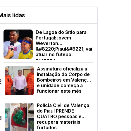
Mais lidas
De Lagoa do Sítio para
Portugal: jovem
Weverton
1
&#8220;Piauí&#8221; vai
atuar no futebol
europeu
Assinatura oficializa a
instalação do Corpo de
Bombeiros em Valença
2
e unidade começa a
funcionar este mês
Polícia Civil de Valença
do Piauí PRENDE
QUATRO pessoas e
3
recupera materiais
furtados