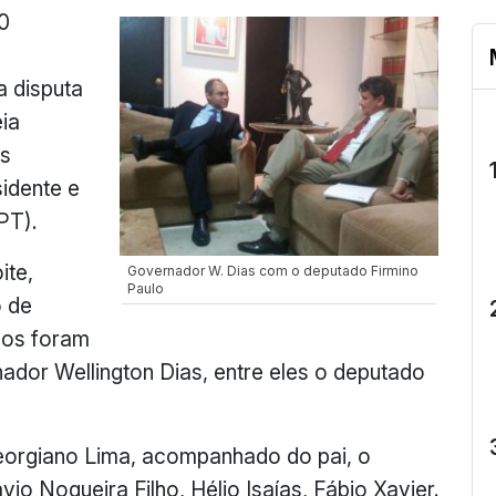
0
a disputa
ia
os
idente e
PT).
ite,
Governador W. Dias com o deputado Firmino
Paulo
o de
dos foram
ador Wellington Dias, entre eles o deputado
eorgiano Lima, acompanhado do pai, o
vio Nogueira Filho, Hélio Isaías, Fábio Xavier.