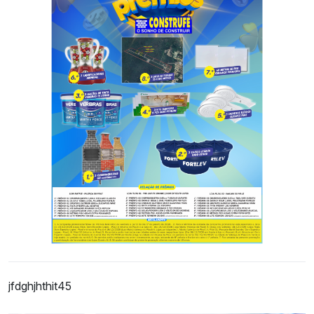
jfdghjhthit45