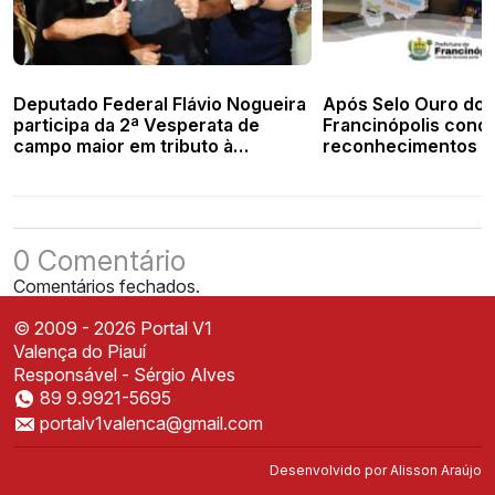
Deputado Federal Flávio Nogueira
Após Selo Ouro do
participa da 2ª Vesperata de
Francinópolis conqu
campo maior em tributo à
reconhecimentos n
“geração de ouro”
0 Comentário
Comentários fechados.
© 2009 - 2026 Portal V1
Valença do Piauí
Responsável - Sérgio Alves
89 9.9921-5695
Instale o Portal V1
portalv1valenca@gmail.com
Acesse mais rápido direto da sua tela inicial
✕
Instalar
Desenvolvido por
Alisson Araújo