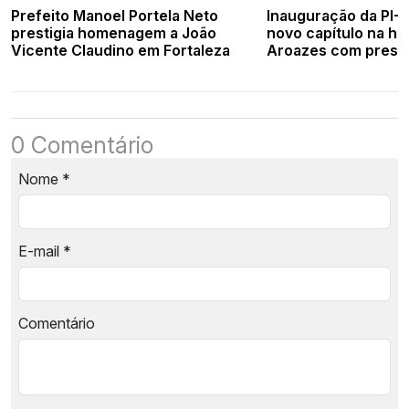
Prefeito Manoel Portela Neto
Inauguração da PI-
prestigia homenagem a João
novo capítulo na his
Vicente Claudino em Fortaleza
Aroazes com prese
governador Rafael 
0 Comentário
Nome
*
E-mail
*
Comentário