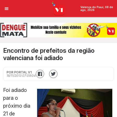
Valença do Piauí, 08 de
ago, 2026
Encontro de prefeitos da região
valenciana foi adiado
POR PORTAL V1
16/11/2013 07:09:04
Foi adiado
para o
próximo dia
21 de