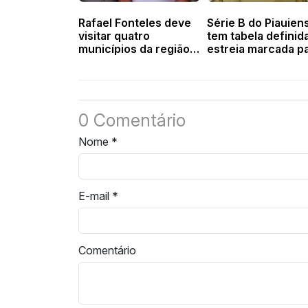
Rafael Fonteles deve
Série B do Piauien
visitar quatro
tem tabela definid
municípios da região
estreia marcada p
valenciana na sexta-
5 de setembro
feira
0 Comentário
Nome
*
E-mail
*
Comentário