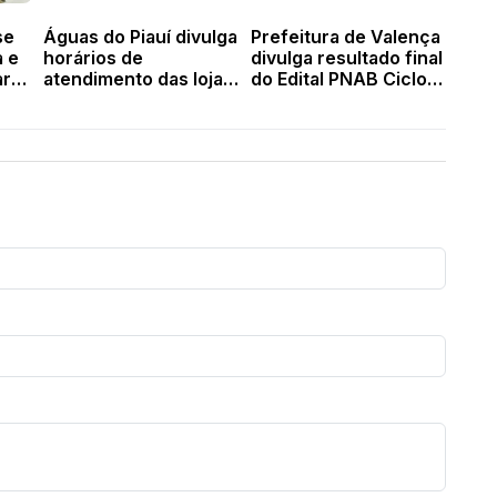
se
Águas do Piauí divulga
Prefeitura de Valença
a e
horários de
divulga resultado final
ara
atendimento das lojas
do Edital PNAB Ciclo 2
na Semana Santa
com 102 projetos
contemplados