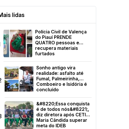
Mais lidas
Polícia Civil de Valença
do Piauí PRENDE
QUATRO pessoas e
1
recupera materiais
furtados
Sonho antigo vira
realidade: asfalto até
Fumal, Palmeirinha,
2
Comboeiro e Isidória é
concluído
&#8220;Essa conquista
é de todos nós&#8221;,
diz diretora após CETI
3
Maria Cândida superar
meta do IDEB