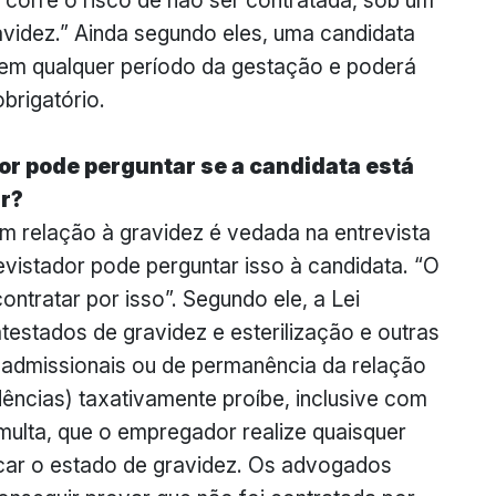
, corre o risco de não ser contratada, sob um
avidez.” Ainda segundo eles, uma candidata
em qualquer período da gestação e poderá
obrigatório.
or pode perguntar se a candidata está
ar?
em relação à gravidez é vedada na entrevista
vistador pode perguntar isso à candidata. “O
ntratar por isso”. Segundo ele, a Lei
testados de gravidez e esterilização e outras
os admissionais ou de permanência da relação
idências) taxativamente proíbe, inclusive com
multa, que o empregador realize quaisquer
ificar o estado de gravidez. Os advogados