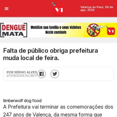
Valença do Piauí, 09 de
ago, 2026
Falta de público obriga prefeitura
muda local de feira.
POR SÉRGIO ALVES
27/09/2009 00:39:17
timberwolf dog food
A Prefeitura vai terminar as comemorações dos
247 anos de Valença, da mesma forma que