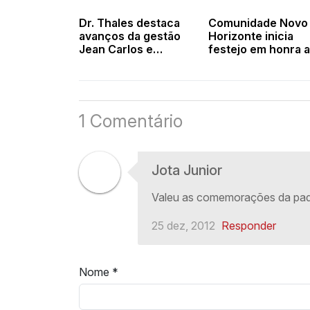
Dr. Thales destaca
Comunidade Novo
avanços da gestão
Horizonte inicia
Jean Carlos e
festejo em honra a
promete mais
Nossa Senhora do
investimentos para
Carmo com fé e
Campo Alegre do
devoção
Fidalgo
1 Comentário
Jota Junior
Valeu as comemorações da padr
25 dez, 2012
Responder
Nome
*