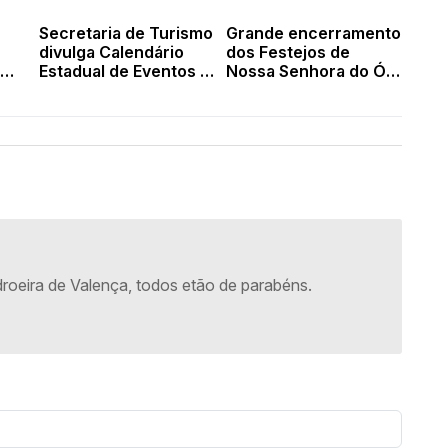
Secretaria de Turismo
Grande encerramento
divulga Calendário
dos Festejos de
Estadual de Eventos e
Nossa Senhora do Ó e
Valença teve apenas
Conceição em
uma data incluída
Valença do Piauí
oeira de Valença, todos etão de parabéns.