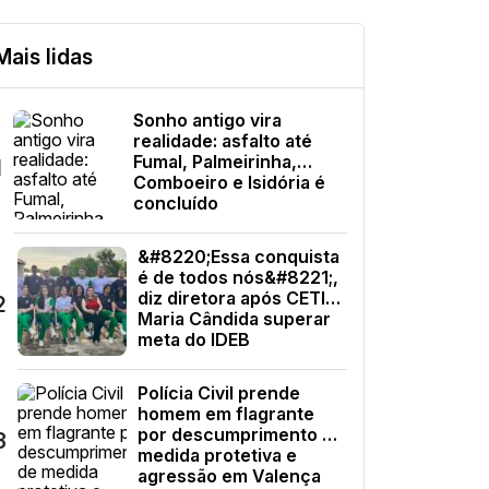
Mais lidas
Sonho antigo vira
realidade: asfalto até
Fumal, Palmeirinha,
1
Comboeiro e Isidória é
concluído
&#8220;Essa conquista
é de todos nós&#8221;,
diz diretora após CETI
2
Maria Cândida superar
meta do IDEB
Polícia Civil prende
homem em flagrante
por descumprimento de
3
medida protetiva e
agressão em Valença