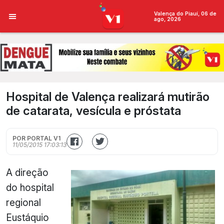
Valença do Piauí, 06 de
ago, 2026
Hospital de Valença realizará mutirão
de catarata, vesícula e próstata
POR PORTAL V1
11/05/2015 17:03:13
A direção
do hospital
regional
Eustáquio