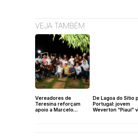
VEJA TAMBÉM
Vereadores de
De Lagoa do Sítio 
Teresina reforçam
Portugal: jovem
apoio a Marcelo
Weverton “Piauí” v
Castro em encontro
atuar no futebol
político
europeu