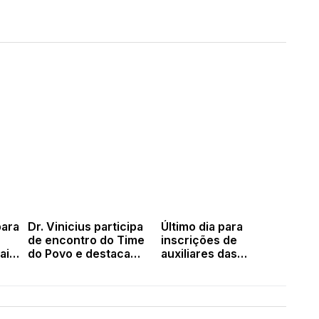
para
Dr. Vinicius participa
Último dia para
de encontro do Time
inscrições de
ai
do Povo e destaca
auxiliares das
avanços
Eleições 2026 em
conquistados em
Valença, Novo
Lagoa do Piauí
Oriente, Aroazes,
Lagoa do Sítio e