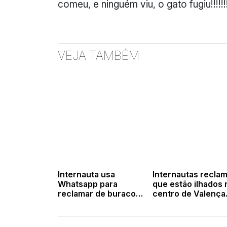
comeu, e ninguém viu, o gato fugiu!!!!!!!!
VEJA TAMBÉM
Internauta usa
Internautas recla
Whatsapp para
que estão ilhados 
reclamar de buraco
centro de Valença
na rua. Foto
Fotos