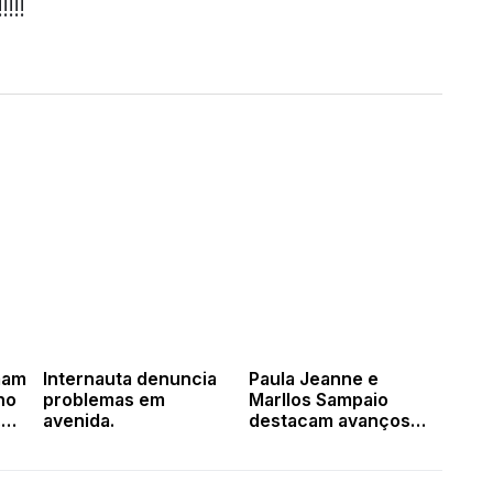
!!!
mam
Internauta denuncia
Paula Jeanne e
no
problemas em
Marllos Sampaio
.
avenida.
destacam avanços
das obras de
calçamento em
Valença