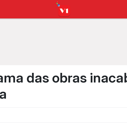
lama das obras inac
ra