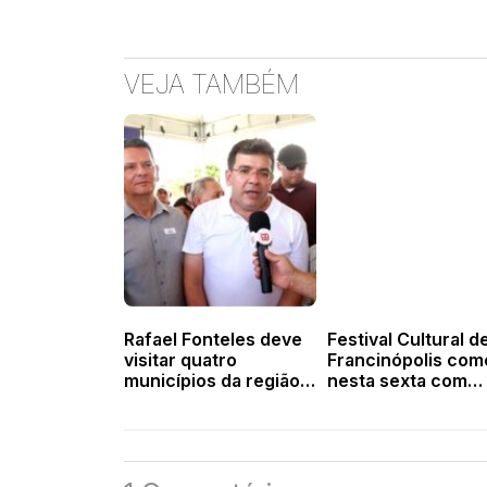
VEJA TAMBÉM
Rafael Fonteles deve
Festival Cultural d
visitar quatro
Francinópolis com
municípios da região
nesta sexta com
valenciana na sexta-
esporte, cultura e
feira
tradição