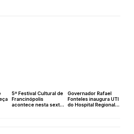
e
5º Festival Cultural de
Governador Rafael
eça
Francinópolis
Fonteles inaugura UTI
acontece nesta sexta
do Hospital Regional
com shows e
de Valença nesta
valorização da cultura
sexta-feira
local