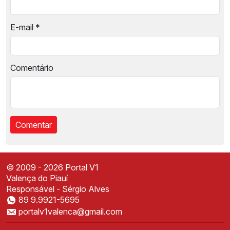
E-mail
*
Comentário
© 2009 - 2026 Portal V1
Valença do Piauí
Responsável - Sérgio Alves
89 9.9921-5695
Instale o Portal V1
portalv1valenca@gmail.com
Acesse mais rápido direto da sua tela inicial
✕