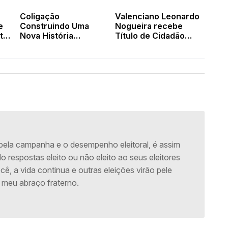
Coligação
Valenciano Leonardo
e
Construindo Uma
Nogueira recebe
to
Nova História
Título de Cidadão
inaugura comitê em
Teresinense
Valença com a
presença do
governador
pela campanha e o desempenho eleitoral, é assim
respostas eleito ou não eleito ao seus eleitores
, a vida continua e outras eleições virão pele
 meu abraço fraterno.