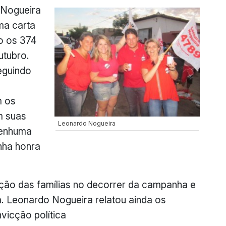
 Nogueira
ma carta
o os 374
utubro.
eguindo
m os
m suas
Leonardo Nogueira
nenhuma
nha honra
ção das famílias no decorrer da campanha e
a. Leonardo Nogueira relatou ainda os
vicção política