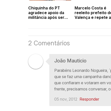
Chiquinha do PT
Marcelo Costa é
agradece apoio da
reeleito prefeito d
militância após ser
Valença e repete a
eleita presidenta do
de agradecimento
PT em Valença
feito na primeira
eleição
2 Comentários
João Mauticio
Parabéns Leonardo Nogueira, ´
que se faz uma campanha dando 
que confiaram e votaram em você
frente, precisamos conversar, o
05 nov, 2012
Responder