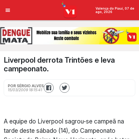
Valença do Piauí, 07 de
ago, 2026
Liverpool derrota Trintões e leva
campeonato.
POR SÉRGIO ALVES
15/03/2009 18:15:41
A equipe do Liverpool sagrou-se campeã na
tarde deste sábado (14), do Campeonato