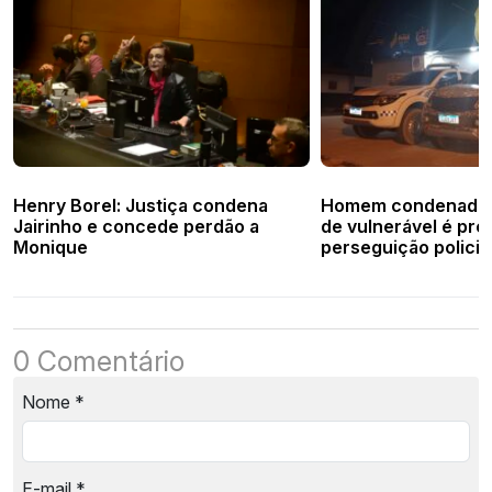
Henry Borel: Justiça condena
Homem condenado 
Jairinho e concede perdão a
de vulnerável é pre
Monique
perseguição policia
Sítio
0 Comentário
Nome
*
E-mail
*