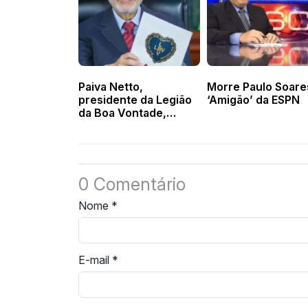
Paiva Netto,
Morre Paulo Soare
presidente da Legião
‘Amigão’ da ESPN
da Boa Vontade,
morre aos 84 anos no
Rio de Janeiro
0 Comentário
Nome
*
E-mail
*