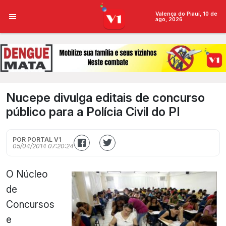
Valença do Piauí, 10 de
ago, 2026
Nucepe divulga editais de concurso
público para a Polícia Civil do PI
POR PORTAL V1
05/04/2014 07:20:24
O Núcleo
de
Concursos
e