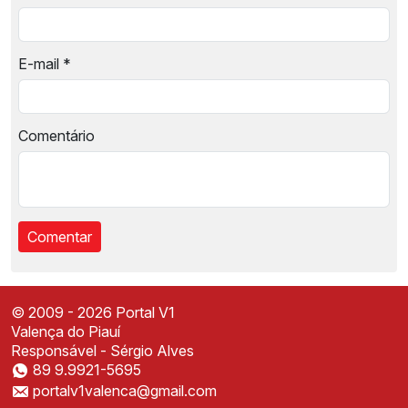
E-mail
*
Comentário
© 2009 - 2026 Portal V1
Valença do Piauí
Responsável - Sérgio Alves
89 9.9921-5695
Instale o Portal V1
portalv1valenca@gmail.com
Acesse mais rápido direto da sua tela inicial
✕