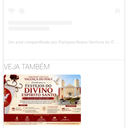
Um post compartilhado por Paróquia Nossa Senhora do Ó e Conceição (@paroquiadoeconceicao)
VEJA TAMBÉM