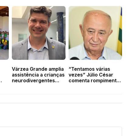
Várzea Grande amplia
“Tentamos várias
assistência a crianças
vezes” Júlio César
neurodivergentes
comenta rompimento
com consultas
com o MDB
especializadas e ciclo
de palestras