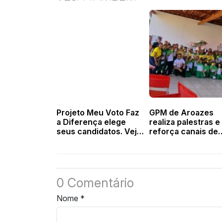
Projeto Meu Voto Faz
GPM de Aroazes
a Diferença elege
realiza palestras e
seus candidatos. Veja
reforça canais de
Fotos
denúncia contra
violência sexual
infantil
0 Comentário
Nome
*