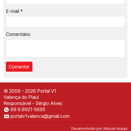
E-mail
*
Comentário
© 2009 - 2026 Portal V1
Valença do Piauí
Responsável - Sérgio Alves
89 9.9921-5695
Instale o Portal V1
portalv1valenca@gmail.com
Acesse mais rápido direto da sua tela inicial
✕
Instalar
Desenvolvido por
Alisson Araújo