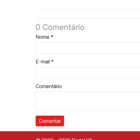
de sangue e cadastro
pessoas e recupe
de medula óssea em
materiais furtados
Valença
0 Comentário
Nome
*
E-mail
*
Comentário