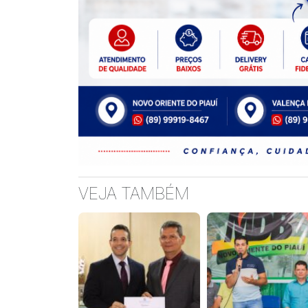
spaccio
timberland
pero
borsa
hermes
michael
kors
bag
VEJA TAMBÉM
prada
mens
sunglasses