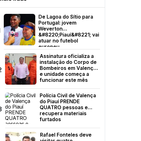
De Lagoa do Sítio para
Portugal: jovem
Weverton
1
&#8220;Piauí&#8221; vai
atuar no futebol
europeu
Assinatura oficializa a
instalação do Corpo de
Bombeiros em Valença
2
e unidade começa a
funcionar este mês
Polícia Civil de Valença
do Piauí PRENDE
QUATRO pessoas e
3
recupera materiais
furtados
Rafael Fonteles deve
visitar quatro