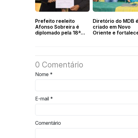
Prefeito reeleito
Diretório do MDB 
Afonso Sobreira é
criado em Novo
diplomado pela 18ª
Oriente e fortalec
Zona Eleitoral em
base do prefeito
Novo Oriente
Afonso Sobreira
0 Comentário
Nome
*
E-mail
*
Comentário