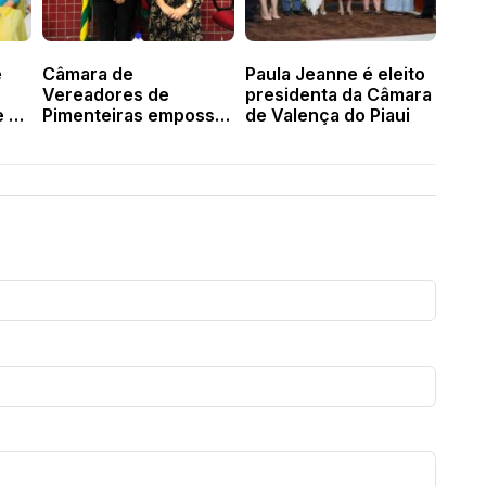
é
Câmara de
Paula Jeanne é eleito
Vereadores de
presidenta da Câmara
e a
Pimenteiras empossa
de Valença do Piaui
nova presidenta e
nova suplente