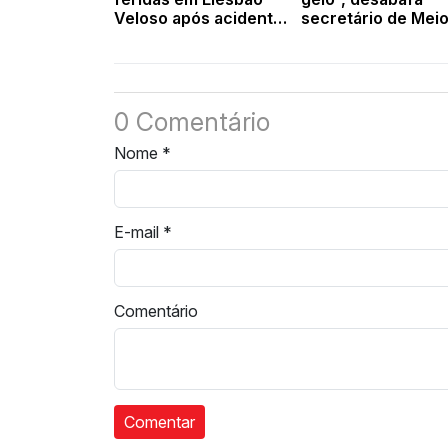
Veloso após acidente
secretário de Mei
na BR 316
Ambiente após
vandalismo em áre
de preservação d
Valença
0 Comentário
Nome
*
E-mail
*
Comentário