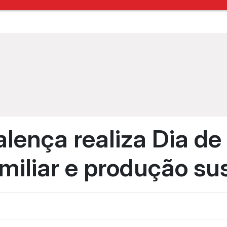
Valença realiza Dia d
amiliar e produção su