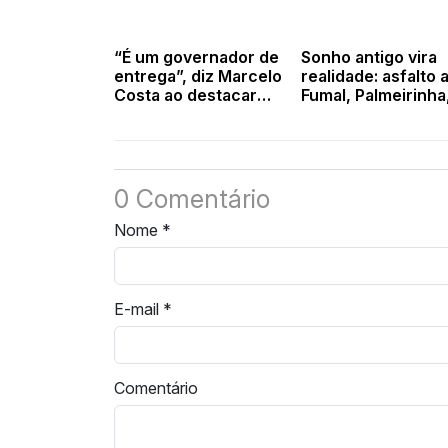
“É um governador de
Sonho antigo vira
entrega”, diz Marcelo
realidade: asfalto 
Costa ao destacar
Fumal, Palmeirinha
obras de Rafael
Comboeiro e Isidór
Fonteles em Valença
concluído
e região
0 Comentário
Nome
*
E-mail
*
Comentário