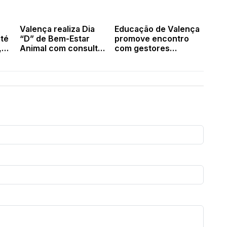
Valença realiza Dia
Educação de Valença
até
“D” de Bem-Estar
promove encontro
,
Animal com consultas
com gestores
ia é
veterinárias gratuitas
escolares e alinha
para cães e gatos
metas para o segundo
semestre letivo