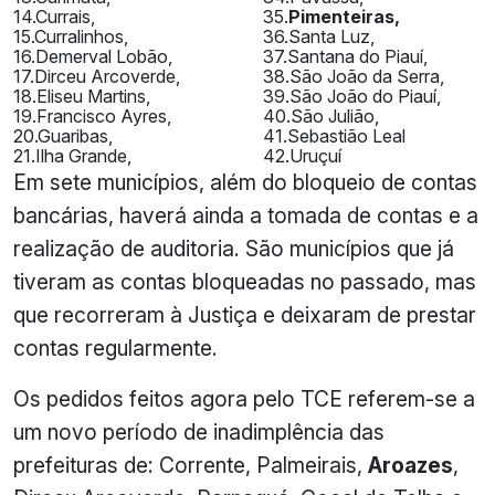
14.Currais,
35.
Pimenteiras,
15.Curralinhos,
36.Santa Luz,
16.Demerval Lobão,
37.Santana do Piauí,
17.Dirceu Arcoverde,
38.São João da Serra,
18.Eliseu Martins,
39.São João do Piauí,
19.Francisco Ayres,
40.São Julião,
20.Guaribas,
41.Sebastião Leal
21.Ilha Grande,
42.Uruçuí
Em sete municípios, além do bloqueio de contas
bancárias, haverá ainda a tomada de contas e a
realização de auditoria. São municípios que já
tiveram as contas bloqueadas no passado, mas
que recorreram à Justiça e deixaram de prestar
contas regularmente.
Os pedidos feitos agora pelo TCE referem-se a
um novo período de inadimplência das
prefeituras de: Corrente, Palmeirais,
Aroazes
,