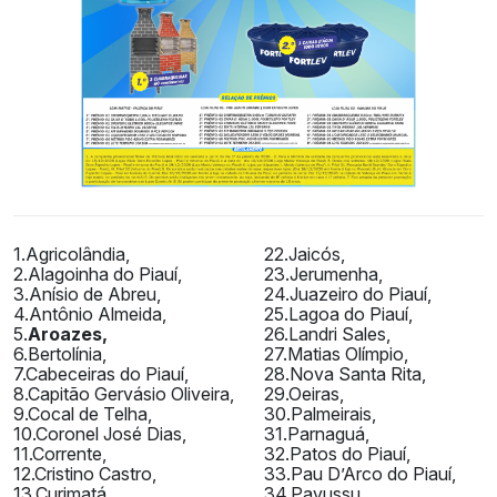
1.Agricolândia,
22.Jaicós,
2.Alagoinha do Piauí,
23.Jerumenha,
3.Anísio de Abreu,
24.Juazeiro do Piauí,
4.Antônio Almeida,
25.Lagoa do Piauí,
5.
Aroazes,
26.Landri Sales,
6.Bertolínia,
27.Matias Olímpio,
7.Cabeceiras do Piauí,
28.Nova Santa Rita,
8.Capitão Gervásio Oliveira,
29.Oeiras,
9.Cocal de Telha,
30.Palmeirais,
10.Coronel José Dias,
31.Parnaguá,
11.Corrente,
32.Patos do Piauí,
12.Cristino Castro,
33.Pau D’Arco do Piauí,
13.Curimatá,
34.Pavussu,