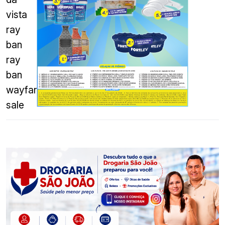
vista
ray
ban
ray
ban
wayfarer
sale