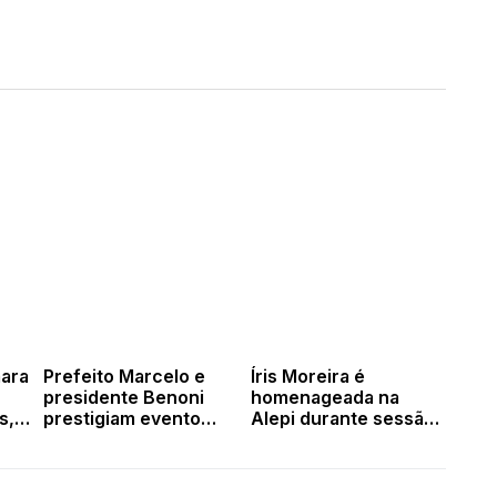
ara
Prefeito Marcelo e
Íris Moreira é
presidente Benoni
homenageada na
s,
prestigiam evento
Alepi durante sessão
rno
esportivo na
especial do Dia da
comunidade
Mulher
Comboeiro