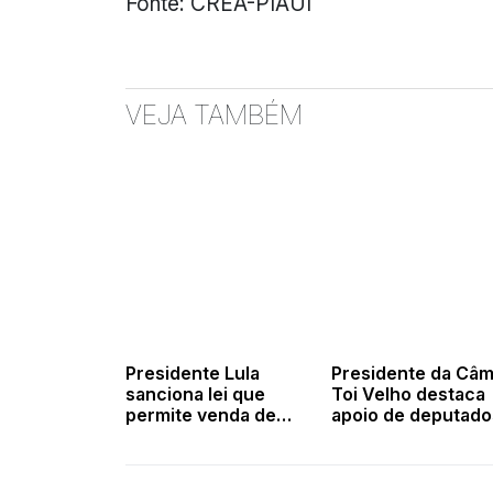
Fonte: CREA-PIAUI
VEJA TAMBÉM
Presidente Lula
Presidente da Câm
sanciona lei que
Toi Velho destaca
permite venda de
apoio de deputado
spray de pimenta para
senadores e Gove
mulheres
do Estado a Novo
Oriente