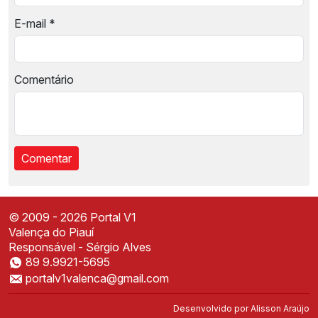
E-mail
*
Comentário
© 2009 - 2026 Portal V1
Valença do Piauí
Responsável - Sérgio Alves
89 9.9921-5695
Instale o Portal V1
portalv1valenca@gmail.com
Acesse mais rápido direto da sua tela inicial
✕
Instalar
Desenvolvido por
Alisson Araújo