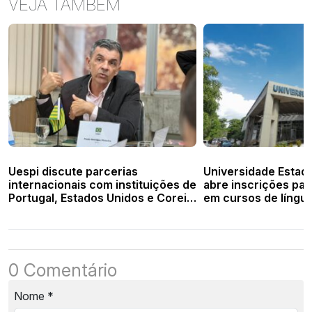
VEJA TAMBÉM
Uespi discute parcerias
Universidade Estadu
internacionais com instituições de
abre inscrições par
Portugal, Estados Unidos e Coreia
em cursos de língua
do Sul
abril
0 Comentário
Nome
*