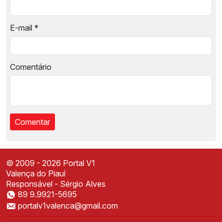
E-mail
*
Comentário
© 2009 - 2026 Portal V1
Valença do Piauí
Responsável - Sérgio Alves
89 9.9921-5695
Instale o Portal V1
portalv1valenca@gmail.com
Acesse mais rápido direto da sua tela inicial
✕