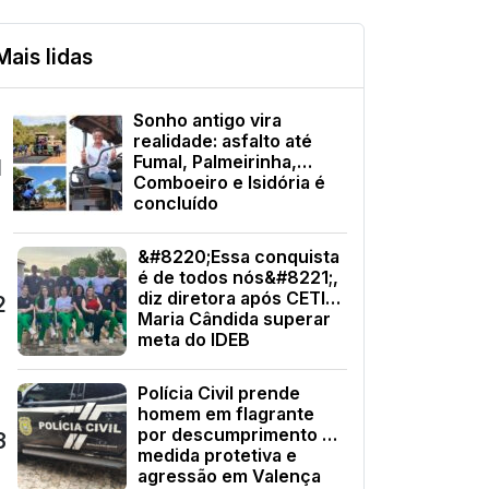
Mais lidas
Sonho antigo vira
realidade: asfalto até
Fumal, Palmeirinha,
1
Comboeiro e Isidória é
concluído
&#8220;Essa conquista
é de todos nós&#8221;,
diz diretora após CETI
2
Maria Cândida superar
meta do IDEB
Polícia Civil prende
homem em flagrante
por descumprimento de
3
medida protetiva e
agressão em Valença