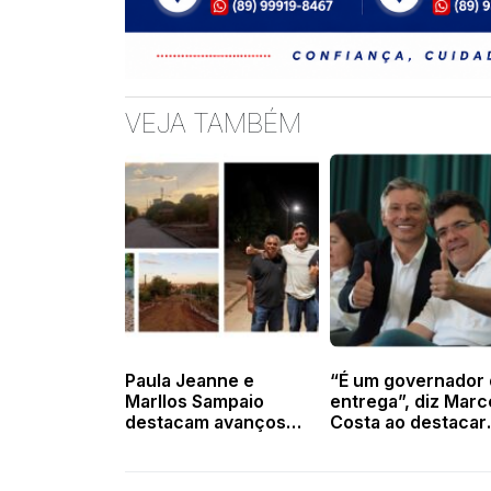
VEJA TAMBÉM
Paula Jeanne e
“É um governador
Marllos Sampaio
entrega”, diz Marc
destacam avanços
Costa ao destacar
das obras de
obras de Rafael
calçamento em
Fonteles em Valen
Valença
e região