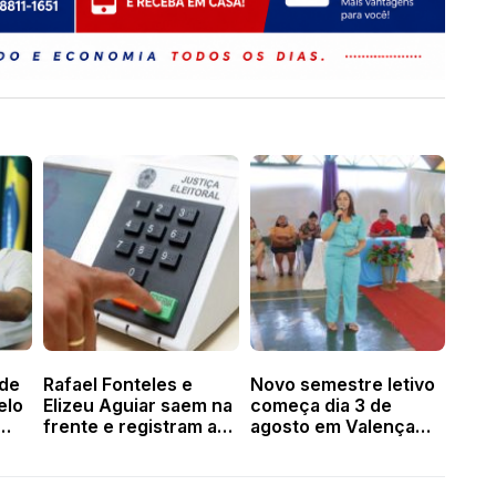
 de
Rafael Fonteles e
Novo semestre letivo
elo
Elizeu Aguiar saem na
começa dia 3 de
frente e registram as
agosto em Valença
primeiras
com Edna Quaresma à
ça
candidaturas no TRE-
frente da Educação
PI