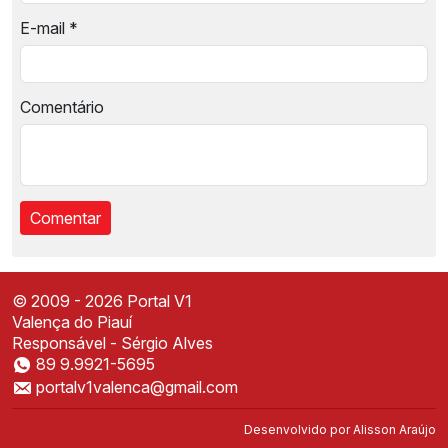
E-mail
*
Comentário
© 2009 - 2026 Portal V1
Valença do Piauí
Responsável - Sérgio Alves
89 9.9921-5695
Instale o Portal V1
portalv1valenca@gmail.com
Acesse mais rápido direto da sua tela inicial
✕
Instalar
Desenvolvido por
Alisson Araújo