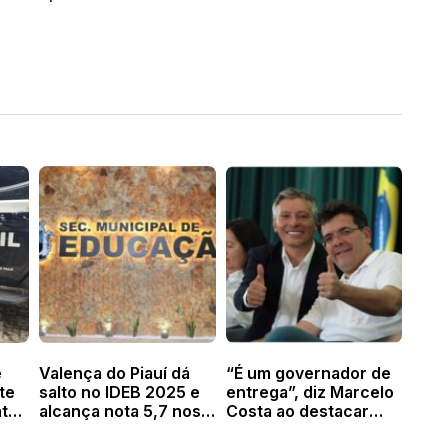
e
Valença do Piauí dá
“É um governador de
te
salto no IDEB 2025 e
entrega”, diz Marcelo
to
alcança nota 5,7 nos
Costa ao destacar
a e
Anos Iniciais
obras de Rafael