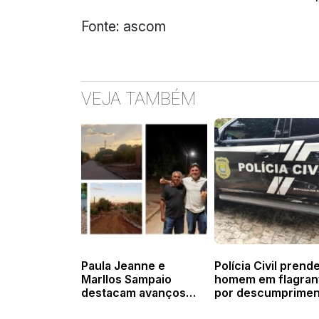
Fonte: ascom
VEJA TAMBÉM
Paula Jeanne e
Polícia Civil prend
Marllos Sampaio
homem em flagran
destacam avanços
por descumprimen
das obras de
de medida protetiv